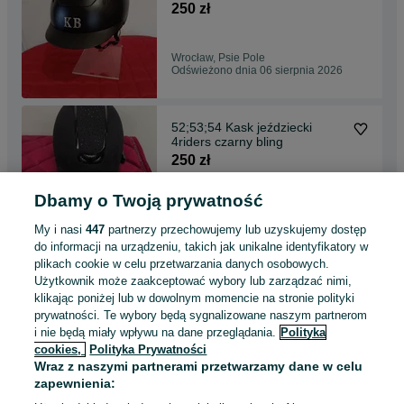
250 zł
Wrocław, Psie Pole
Odświeżono dnia 06 sierpnia 2026
52;53;54 Kask jeździecki
4riders czarny bling
250 zł
Dbamy o Twoją prywatność
Kamień
Odświeżono dnia 06 sierpnia 2026
My i nasi
447
partnerzy przechowujemy lub uzyskujemy dostęp
do informacji na urządzeniu, takich jak unikalne identyfikatory w
plikach cookie w celu przetwarzania danych osobowych.
145 cm derka polarowa
Użytkownik może zaakceptować wybory lub zarządzać nimi,
osuszajaca zielona limonkowa
klikając poniżej lub w dowolnym momencie na stronie polityki
80 zł
prywatności. Te wybory będą sygnalizowane naszym partnerom
i nie będą miały wpływu na dane przeglądania.
Polityka
cookies,
Polityka Prywatności
Kamień
Wraz z naszymi partnerami przetwarzamy dane w celu
Odświeżono dnia 06 sierpnia 2026
zapewnienia: