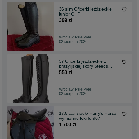
36 slim Oficerki jeździeckie
junior QHP
399 zł
Wrocław, Psie Pole
02 sierpnia 2026
37 Oficerki jeździeckie z
brazylijskiej skóry Steeds
Porto Allegre
550 zł
Wrocław, Psie Pole
02 sierpnia 2026
17,5 cali siodło Harry's Horse
wymienne łeki Id.907
1 700 zł