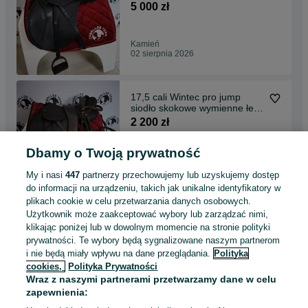
skórzane
5 000 zł
Kamień
02 sierpnia 2026
17,5 cali Wintec pro jump
siodło skokowe wymienne łeki
Id.818
2 200 zł
Dbamy o Twoją prywatność
Kamień
02 sierpnia 2026
My i nasi
447
partnerzy przechowujemy lub uzyskujemy dostęp
do informacji na urządzeniu, takich jak unikalne identyfikatory w
plikach cookie w celu przetwarzania danych osobowych.
17,5 cali Tekna-Ikonic siodło
Użytkownik może zaakceptować wybory lub zarządzać nimi,
wszechstronne wymienne łeki
klikając poniżej lub w dowolnym momencie na stronie polityki
Id.826
2 800 zł
prywatności. Te wybory będą sygnalizowane naszym partnerom
i nie będą miały wpływu na dane przeglądania.
Polityka
cookies,
Polityka Prywatności
Kamień
Wraz z naszymi partnerami przetwarzamy dane w celu
02 sierpnia 2026
zapewnienia: