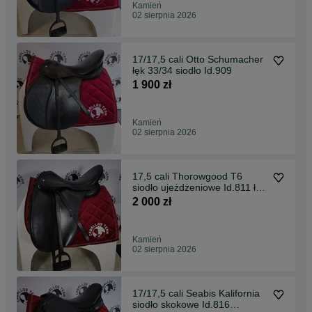
Kamień
02 sierpnia 2026
17/17,5 cali Otto Schumacher
łęk 33/34 siodło Id.909
1 900 zł
Kamień
02 sierpnia 2026
17,5 cali Thorowgood T6
siodło ujeżdżeniowe Id.811 łęk
32/33
2 000 zł
Kamień
02 sierpnia 2026
17/17,5 cali Seabis Kalifornia
siodło skokowe Id.816