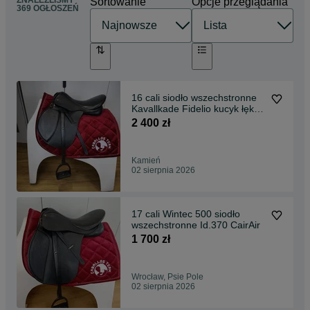
ZNALEŹLIŚMY
Sortowanie
Opcje przeglądania
369 OGŁOSZEŃ
16 cali siodło wszechstronne
Kavallkade Fidelio kucyk łęk
30 Id.534
2 400 zł
Kamień
02 sierpnia 2026
17 cali Wintec 500 siodło
wszechstronne Id.370 CairAir
1 700 zł
Wrocław, Psie Pole
02 sierpnia 2026